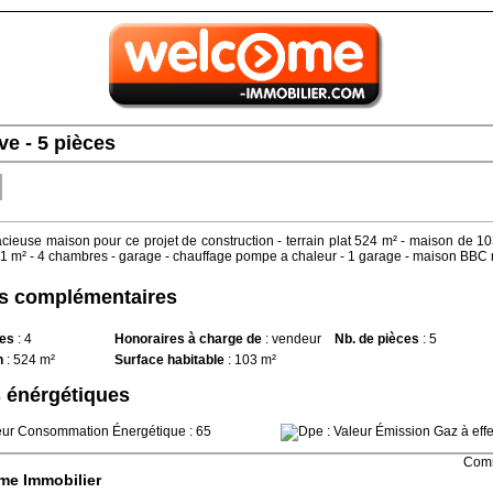
ve -
5 pièces
cieuse maison pour ce projet de construction - terrain plat 524 m² - maison de 1
41 m² - 4 chambres - garage - chauffage pompe a chaleur - 1 garage - maison BBC
ns complémentaires
res
:
4
Honoraires à charge de
:
vendeur
Nb. de pièces
:
5
n
:
524 m²
Surface habitable
:
103 m²
 énérgétiques
Comm
me Immobilier