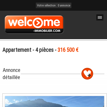
Votre sélection :
0 annonce
Accueil
Appartement
-
4 pièces
-
316 500
€
Achat
Location
Annonce
Confiez nous votre bien
détaillée
Nous contacter